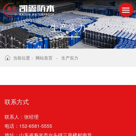
联系方式
Contact
生
产
实
力
当前位置：
网站首页
-
生产实力
联系方式
联系人：张经理
电话：152-6581-5555
地址：山东省寿光市台头镇三座楼村南首